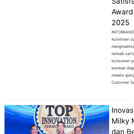
Satisf
Award
2025
INFOBRAND.
Komitmen d
menghadirka
terbaik ser
konsumen ya
kembali diap
melalui ajan
Customer Sa
Inovas
Milky 
dan Be