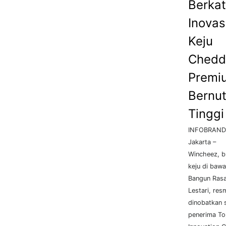
Berkat
Inovas
Keju
Chedd
Premi
Bernut
Tinggi
INFOBRAND.
Jakarta –
Wincheez, b
keju di baw
Bangun Ras
Lestari, res
dinobatkan 
penerima T