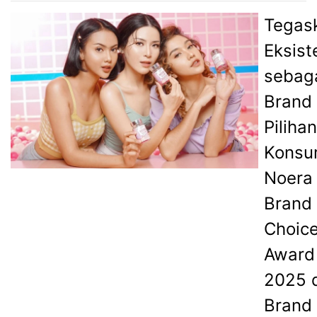
Tegas
Eksist
sebag
Brand
Pilihan
Konsu
Noera 
Brand
Choic
Award
2025 
Brand