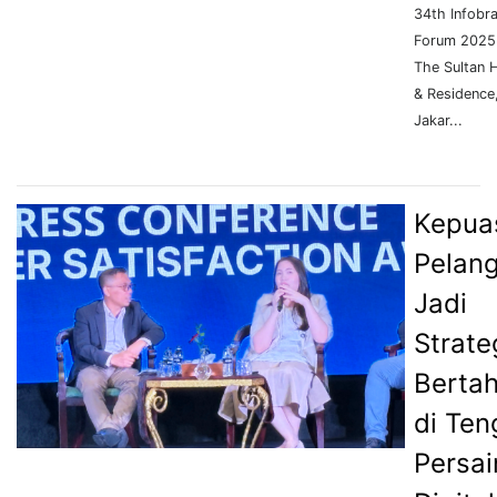
34th Infobr
Forum 2025
The Sultan H
& Residence
Jakar...
Kepua
Pelan
Jadi
Strate
Berta
di Ten
Persa