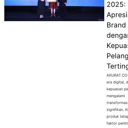
2025:
Apresi
Brand
denga
Kepua
Pelan
Tertin
AKURAT.CO
era digital, d
kepuasan p
mengalami
transformas
signifikan. K
produk teta
faktor penti