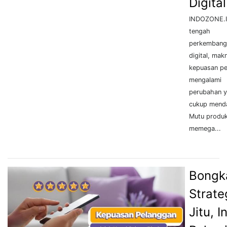
Digital
INDOZONE.I
tengah
perkembang
digital, mak
kepuasan p
mengalami
perubahan 
cukup menda
Mutu produ
memega...
Bongk
Strate
Jitu, In