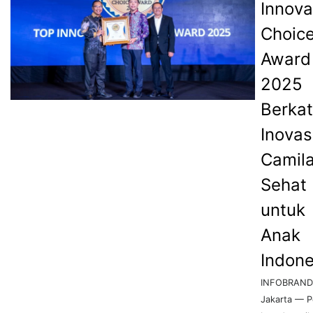
Innova
Choic
Award
2025
Berkat
Inovas
Camil
Sehat
untuk
Anak
Indone
INFOBRAND.
Jakarta — P