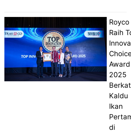
Royco
Raih T
Innova
Choic
Award
2025
Berkat
Kaldu
Ikan
Perta
di