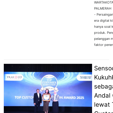
WARTAKOTA
PALMERAH
- Persaingan
era digital ki
hanya soal k
produk. Pe
pelanggan m
faktor penen
Senso
Kukuhk
sebag
Andal 
lewat 