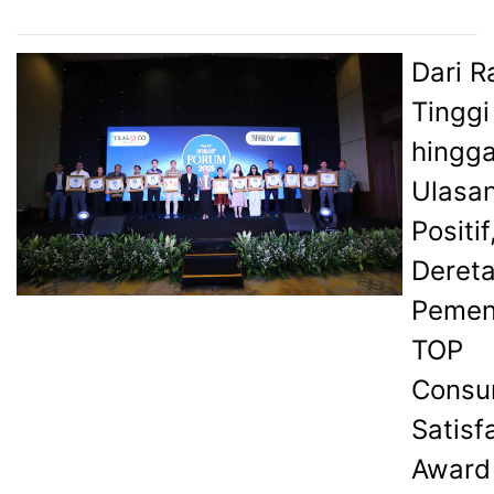
Dari R
Tinggi
hingg
Ulasa
Positif,
Deret
Peme
TOP
Consu
Satisf
Award