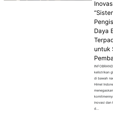
Inovas
“Siste
Pengis
Daya 
Terpa
untuk
Pemba
INFOBRAND.
kelistrikan 
di bawah na
Himel Indon
menegaskan
komitmenny
inovasi dan 
d...