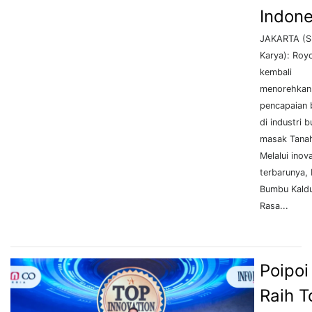
Indone
JAKARTA (S
Karya): Roy
kembali
menorehkan
pencapaian 
di industri 
masak Tanah
Melalui inov
terbarunya,
Bumbu Kald
Rasa...
Poipoi
Raih T