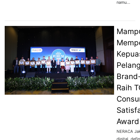
namu...
Mamp
Mempe
Kepua
Pelan
Brand-
Raih 
Consu
Satisf
Award
NERACA Jak
digital, defi