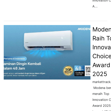
Innovation 
A...
Mode
Raih T
Innova
Choic
Award
2025
markettrack.
Modena ber
meraih Top
Innovation 
Award 2025