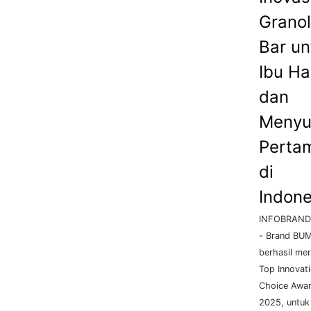
Grano
Bar un
Ibu Ha
dan
Menyu
Perta
di
Indone
INFOBRAND.
- Brand BUM
berhasil mer
Top Innovat
Choice Awa
2025, untuk