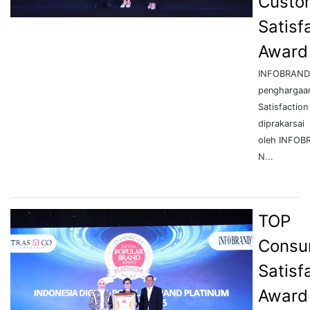
Custo
Satisf
Award
INFOBRAND.
penghargaa
Satisfactio
diprakarsai
oleh INFOB
N...
TOP
Consu
Satisf
Award