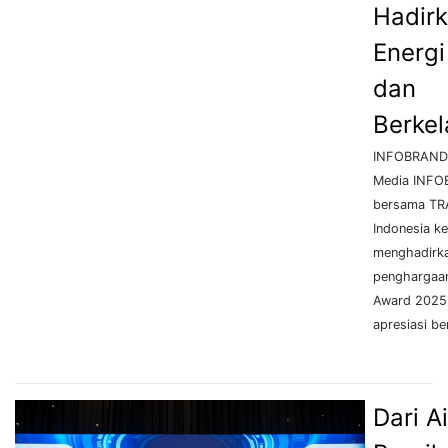
Hadir
Energi
dan
Berkel
INFOBRAND.
Media INFO
bersama TR
Indonesia k
menghadirk
penghargaa
Award 2025
apresiasi be
Dari Ai