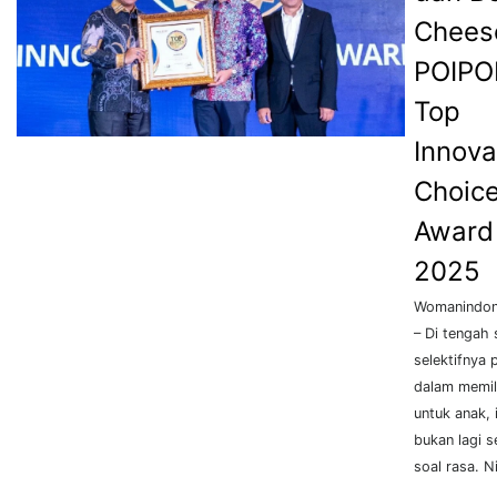
Chees
POIPOI
Top
Innova
Choic
Award
2025
Womanindone
– Di tengah
selektifnya 
dalam memil
untuk anak, 
bukan lagi 
soal rasa. Nil