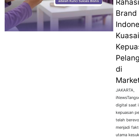
Rahas
Brand
Indone
Kuasa
Kepua
Pelan
di
Marke
JAKARTA,
iNewsTangsel
digital saat i
kepuasan p
telah berevo
menjadi fak
utama kesu