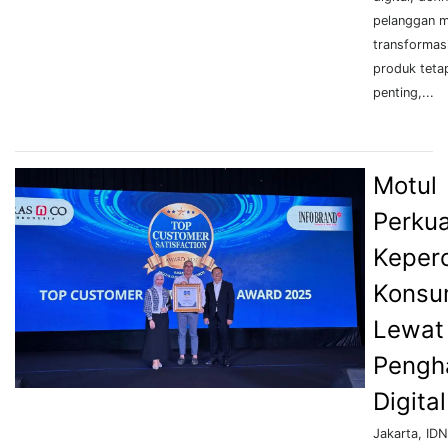
pelanggan 
transformasi
produk teta
penting,...
Motul
Perku
Keper
Konsu
Lewat
Pengh
Digital
Jakarta, IDN