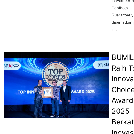
inovasi 48 
Coolback
Guarantee y
disematkan
li...
BUMIL
Raih T
Innova
Choic
Award
2025
Berkat
Inovas