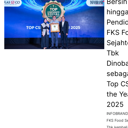
Bersih
hingg
Pendid
FKS F
Sejaht
Tbk
Dinob
sebag
Top C
the Ye
2025
INFOBRAND.
FKS Food Se
Tbk kembali