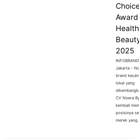
Choic
Award 
Health
Beaut
2025
INFOBRAND.
Jakarta - No
brand kecan
lokal yang
dikembangk
CV Noera By
kembali me
posisinya s
merek yang.