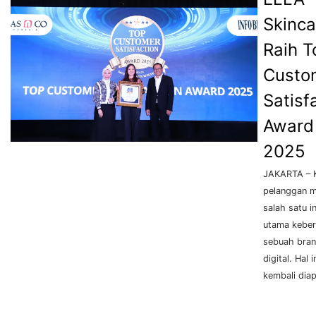
Skinca
Raih T
Custo
Satisf
Award
2025
JAKARTA – 
pelanggan m
salah satu i
utama keber
sebuah bran
digital. Hal 
kembali diap