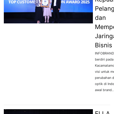
Pelan
dan
Mempe
Jaring
Bisnis
INFOBRAND.I
berdiri pada
Kacamatam
visi untuk 
perubahan d
optik di Ind
awal brand..
ELLA