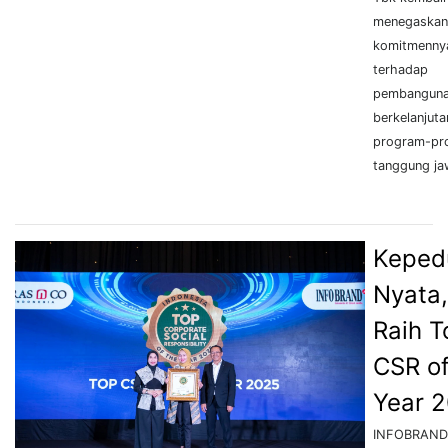
menegaskan
komitmenny
terhadap
pembanguna
berkelanjuta
program-pr
tanggung ja
Keped
Nyata,
Raih T
CSR of
Year 
INFOBRAND