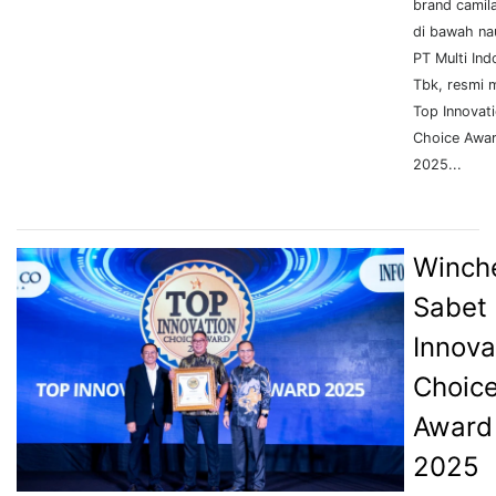
brand camil
di bawah na
PT Multi Ind
Tbk, resmi 
Top Innovat
Choice Awa
2025...
Winch
Sabet
Innova
Choic
Award
2025