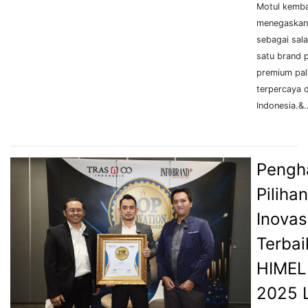
Motul kemba
menegaskan 
sebagai sal
satu brand 
premium pal
terpercaya d
Indonesia.&.
Pengh
Pilihan
Inovas
Terbai
HIMEL
2025 