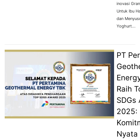
inovasi Gran
Untuk Ibu H
dan Menyusu
Yoghurt...
PT Pe
Geoth
Energ
Raih T
SDGs 
2025:
Komit
Nyata