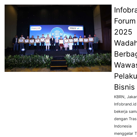
Infobr
Forum
2025
Wada
Berba
Wawa
Pelak
Bisnis
KBRN, Jakar
Infobrand.id
bekerja sam
dengan Tras
Indonesia
menggelar 