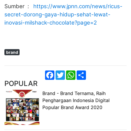
Sumber :
https://www.jpnn.com/news/ricus-
secret-dorong-gaya-hidup-sehat-lewat-
inovasi-milshack-chocolate?page=2
brand
Facebook
Twitter
WhatsApp
Share
POPULAR
Brand - Brand Ternama, Raih
Penghargaan Indonesia Digital
Popular Brand Award 2020