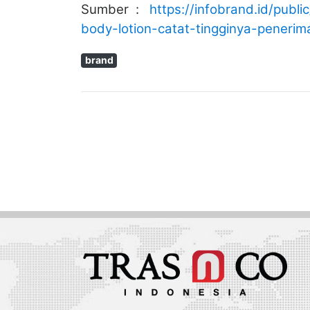
Sumber :
https://infobrand.id/publ
body-lotion-catat-tingginya-peneri
brand