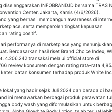
ng diselenggarakan INFOBRAND.ID bersama TRAS 
onvention Center, Jakarta, Kamis (4/6/2026).
and yang berhasil membangun awareness di intern
rketplace, serta memperoleh tingkat kepuasan
n rating positif.
 dari performanya di marketplace yang menunjukkan
t. Berdasarkan hasil riset Brand Choice Index, W
, 4.206.242 transaksi melalui official store di
66 review konsumen dengan rating rata-rata 4,85
 keterlibatan konsumen terhadap produk White Inc
 lokal yang hadir sejak Juli 2024 dan berada di b
nd ini menawarkan berbagai produk perawatan tu
hingga body wash yang diformulasikan untuk berbag
nnya, Alpha Glowhite Body Lotion, telah terjual lebih