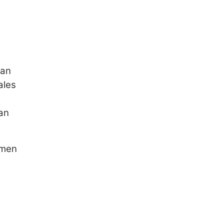
man
ales
an
umen