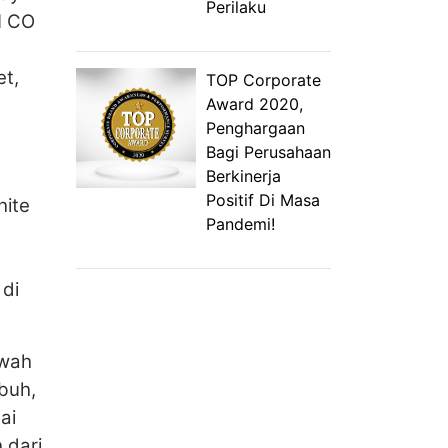
Perilaku
N CO
et,
TOP Corporate
Award 2020,
Penghargaan
Bagi Perusahaan
Berkinerja
Positif Di Masa
hite
Pandemi!
.
 di
awah
buh,
ai
 dari