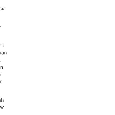
sia
r
nd
kan
,
en
k
an
ah
ew