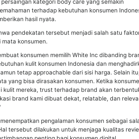
h persaingan kategori body care yang semakin
a pemahaman terhadap kebutuhan konsumen Indone
berikan hasil nyata.
wa pendekatan tersebut menjadi salah satu fakto
i mata konsumen.
embuat konsumen memilih White Inc dibanding bra
ebutuhan kulit konsumen Indonesia dan menghadir
mun tetap approachable dari sisi harga. Selain itu
yata yang bisa dirasakan konsumen. Ketika konsum
i kulit mereka, trust terhadap brand akan terbentu
kasi brand kami dibuat dekat, relatable, dan relev
"
uga menempatkan pengalaman konsumen sebagai sal
Hal tersebut dilakukan untuk menjaga kualitas revi
ertimbangan penting bagi konsumen digital.