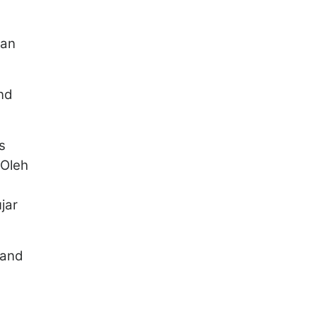
dan
nd
s
 Oleh
jar
rand