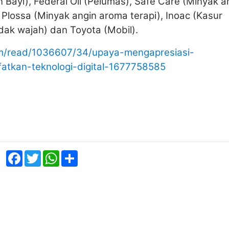
 Bayi), Federal Oil (Pelumas), Safe Care (Minyak a
, Plossa (Minyak angin aroma terapi), Inoac (Kasur
dak wajah) dan Toyota (Mobil).
om/read/1036607/34/upaya-mengapresiasi-
atkan-teknologi-digital-1677758585
Facebook
Twitter
WhatsApp
Share