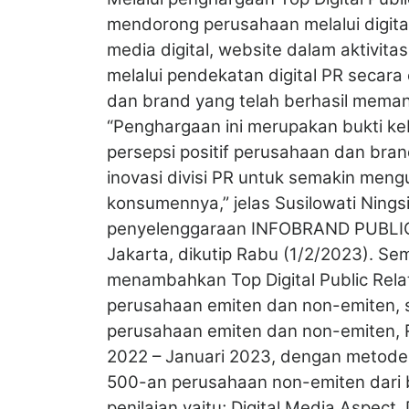
mendorong perusahaan melalui digit
media digital, website dalam aktivi
melalui pendekatan digital PR secara
dan brand yang telah berhasil memanf
“Penghargaan ini merupakan bukti k
persepsi positif perusahaan dan bran
inovasi divisi PR untuk semakin men
konsumennya,” jelas Susilowati Ningsi
penyelenggaraan INFOBRAND PUBLIC
Jakarta, dikutip Rabu (1/2/2023). Se
menambahkan Top Digital Public Rel
perusahaan emiten dan non-emiten, s
perusahaan emiten dan non-emiten, R
2022 – Januari 2023, dengan metode
500-an perusahaan non-emiten dari 
penilaian yaitu; Digital Media Aspect