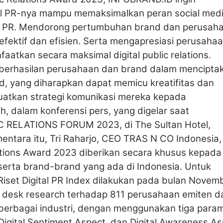
al PR-nya mampu memaksimalkan peran social medi
tas PR. Mendorong pertumbuhan brand dan perusah
 efektif dan efisien. Serta mengapresiasi perusaha
aatkan secara maksimal digital public relations.
eberhasilan perusahaan dan brand dalam mencipta
d, yang diharapkan dapat memicu kreatifitas dan
guatkan strategi komunikasi mereka kepada
h, dalam konferensi pers, yang digelar saat
 RELATIONS FORUM 2023, di The Sultan Hotel,
mentara itu, Tri Raharjo, CEO TRAS N CO Indonesia,
ations Award 2023 diberikan secara khusus kepada
erta brand-brand yang ada di Indonesia. Untuk
iset Digital PR Index dilakukan pada bulan Novem
 desk research terhadap 811 perusahaan emiten d
berbagai industri, dengan menggunakan tiga para
, Digital Sentiment Aspect, dan Digital Awareness As