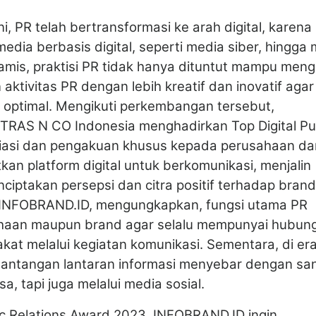
i, PR telah bertransformasi ke arah digital, karena
dia berbasis digital, seperti media siber, hingga
inamis, praktisi PR tidak hanya dituntut mampu men
n aktivitas PR dengan lebih kreatif dan inovatif agar
 optimal. Mengikuti perkembangan tersebut,
RAS N CO Indonesia menghadirkan Top Digital Pu
siasi dan pengakuan khusus kepada perusahaan da
n platform digital untuk berkomunikasi, menjalin
iptakan persepsi dan citra positif terhadap bran
O INFOBRAND.ID, mengungkapkan, fungsi utama PR
ahaan maupun brand agar selalu mempunyai hubun
at melalui kegiatan komunikasi. Sementara, di er
a tantangan lantaran informasi menyebar dengan sa
a, tapi juga melalui media sosial.
ic Relations Award 2023, INFOBRAND.ID ingin