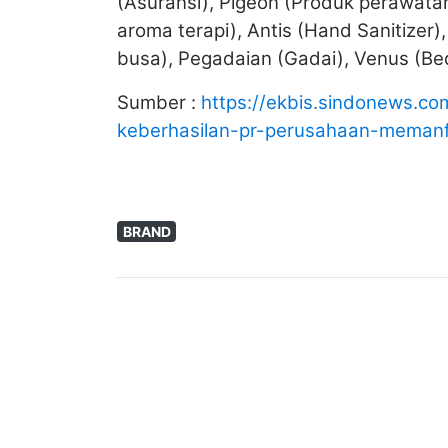
(Asuransi), Pigeon (Produk perawatan
aroma terapi), Antis (Hand Sanitizer)
busa), Pegadaian (Gadai), Venus (Be
Sumber :
https://ekbis.sindonews.c
keberhasilan-pr-perusahaan-memanf
BRAND