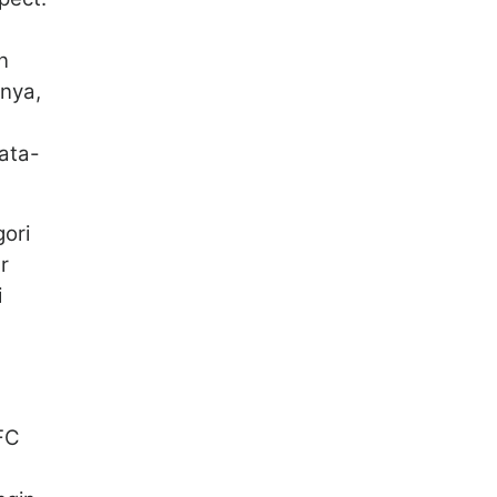
n
tnya,
ata-
ori
r
i
KFC