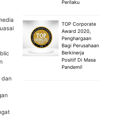
Perilaku
 media
TOP Corporate
guasai
Award 2020,
Penghargaan
Bagi Perusahaan
Berkinerja
blic
Positif Di Masa
n
Pandemi!
d dan
gan
a
ngat