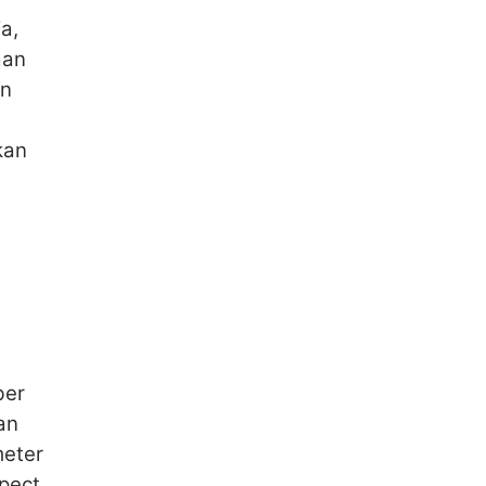
a,
aan
an
kan
ber
an
meter
pect.