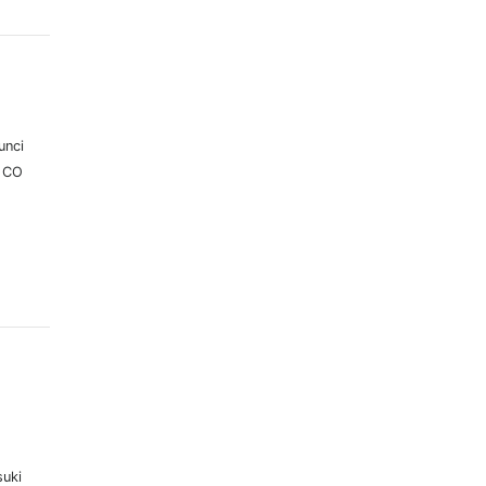
unci
N CO
uki