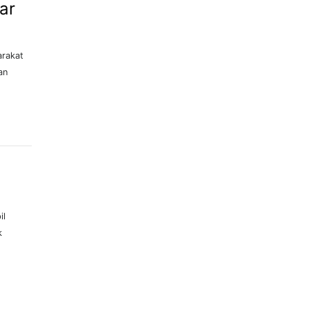
ar
arakat
an
il
k